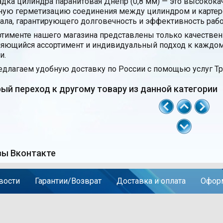
дка цилиндра паранитовая Днепр (0,8 мм) — это высококач
ую герметизацию соединения между цилиндром и картером
ала, гарантирующего долговечность и эффективность раб
ртименте нашего магазина представлены только качестве
яющийся ассортимент и индивидуальный подход к каждом
и.
длагаем удобную доставку по России с помощью услуг Тр
ый переход к другому товару из данной категории
ы Вконтакте
вости
Гарантии/Возврат
Доставка и оплата
Оформ