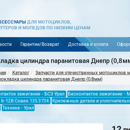
КСЕССУАРЫ
ДЛЯ МОТОЦИКЛОВ,
УТЕРОВ И МОПЕДОВ ПО НИЗКИМ ЦЕНАМ
вости
Гарантии/Возврат
Доставка и оплата
Оформ
ладка цилиндра паранитовая Днепр (0,8м
ная
Каталог
Запчасти для отечественных мотоциклов 
окладка цилиндра паранитовая Днепр (0,8мм)
тактое зажигание - БСЗ Урал
Бесконтактое зажигание - 
 6-12В Совек 135.3734
Крепежные детали и уплотнитель
Техника - Урал
12
р