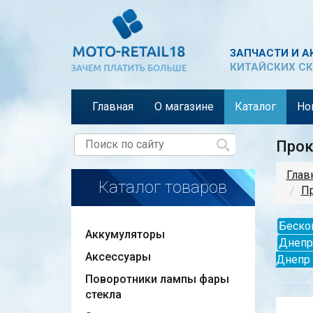
ЗАПЧАСТИ И А
КИТАЙСКИХ СК
Главная
О магазине
Каталог
Но
Прок
Глав
Каталог товаров
Пр
Бескон
Аккумуляторы
Днепр
Аксессуары
Днепр
Поворотники лампы фары
стекла