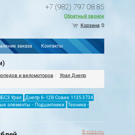
+7 (982) 797 08 85
Обратный звонок
Корзина
:
0
ление заказа
Контакты
м)
мопедов и веломоторов
Урал Днепр
МБСЗ Урал
Днепр 6-12В Совек 1135.3734
ные элементы - Подшипники
Техника -
ублей