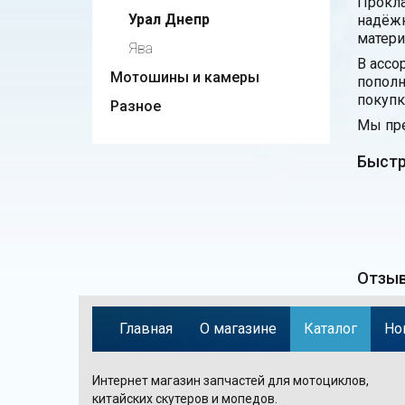
Прокла
Урал Днепр
надёжн
матери
Ява
В ассо
Мотошины и камеры
пополн
покупк
Разное
Мы пре
Быстр
Отзыв
Главная
О магазине
Каталог
Но
Интернет магазин запчастей для мотоциклов,
китайских скутеров и мопедов.