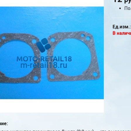
По
Ед.изм.:
В налич
ие: