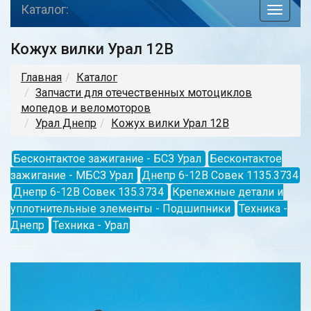
Каталог:
toggle
navigat
Кожух вилки Урал 12В
Главная
Каталог
Запчасти для отечественных мотоциклов
мопедов и веломоторов
Урал Днепр
Кожух вилки Урал 12В
Бесконтактое зажигание - БСЗ Урал
Бесконтактое
зажигание - МБСЗ Урал
Днепр 6-12В Совек 1135.3734
Днепр 6-12В Совек 135.3734
Крепежные детали и
уплотнительные элементы - Подшипники
Техника -
Днепр
Техника - Урал