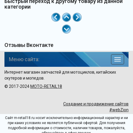
Быстрый переход к другому товару из данной
категории
Отзывы Вконтакте
Меню сайта:
навига
по
Интернет магазин запчастей для мотоциклов, китайских
сайту
скутеров и мопедов.
© 2017-2024
MOTO-RETAIL18
Создание и продвижение сайтов
#webZion
Сайт m-retail18.ru носит исключительно информационный характер и ни
при каких условиях не является публичной офертой. Для получения
подробной информации о стоимости, наличии товаров, пожалуйста,
обращайтесь в офис продаж.