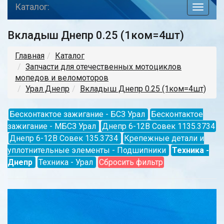
Каталог:
toggle
navigat
Вкладыш Днепр 0.25 (1ком=4шт)
Главная
Каталог
Запчасти для отечественных мотоциклов
мопедов и веломоторов
Урал Днепр
Вкладыш Днепр 0.25 (1ком=4шт)
Бесконтактое зажигание - БСЗ Урал
Бесконтактое
зажигание - МБСЗ Урал
Днепр 6-12В Совек 1135.3734
Днепр 6-12В Совек 135.3734
Крепежные детали и
уплотнительные элементы - Подшипники
Техника -
Днепр
Техника - Урал
Сбросить фильтр