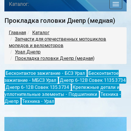
Каталог:
toggle
navigat
Прокладка головки Днепр (медная)
Главная
Каталог
Запчасти для отечественных мотоциклов
мопедов и веломоторов
Урал Днепр
Прокладка головки Днепр (медная)
Бесконтактое зажигание - БСЗ Урал
Бесконтактое
зажигание - МБСЗ Урал
Днепр 6-12В Совек 1135.3734
Днепр 6-12В Совек 135.3734
Крепежные детали и
уплотнительные элементы - Подшипники
Техника -
Днепр
Техника - Урал