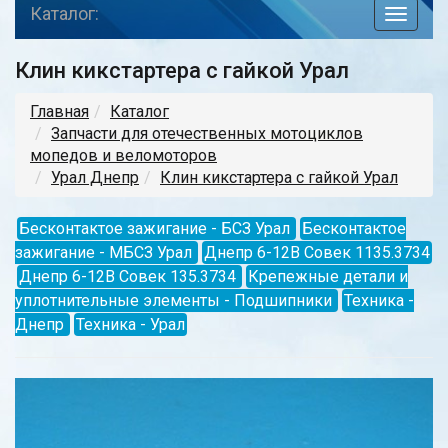
Каталог:
toggle
navigat
Клин кикстартера с гайкой Урал
Главная
Каталог
Запчасти для отечественных мотоциклов
мопедов и веломоторов
Урал Днепр
Клин кикстартера с гайкой Урал
Бесконтактое зажигание - БСЗ Урал
Бесконтактое
зажигание - МБСЗ Урал
Днепр 6-12В Совек 1135.3734
Днепр 6-12В Совек 135.3734
Крепежные детали и
уплотнительные элементы - Подшипники
Техника -
Днепр
Техника - Урал