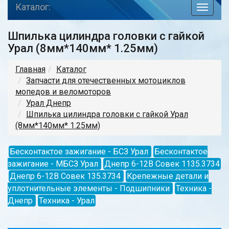
Каталог:
toggle
navigat
Шпилька цилиндра головки с гайкой
Урал (8мм*140мм* 1.25мм)
Главная
Каталог
Запчасти для отечественных мотоциклов
мопедов и веломоторов
Урал Днепр
Шпилька цилиндра головки с гайкой Урал
(8мм*140мм* 1.25мм)
Бесконтактое зажигание - БСЗ Урал
Бесконтактое
зажигание - МБСЗ Урал
Днепр 6-12В Совек 1135.3734
Днепр 6-12В Совек 135.3734
Крепежные детали и
уплотнительные элементы - Подшипники
Техника -
Днепр
Техника - Урал