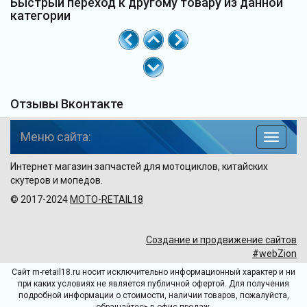
Быстрый переход к другому товару из данной
категории
Отзывы Вконтакте
Меню сайта:
навига
по
Интернет магазин запчастей для мотоциклов, китайских
сайту
скутеров и мопедов.
© 2017-2024
MOTO-RETAIL18
Создание и продвижение сайтов
#webZion
Сайт m-retail18.ru носит исключительно информационный характер и ни
при каких условиях не является публичной офертой. Для получения
подробной информации о стоимости, наличии товаров, пожалуйста,
обращайтесь в офис продаж.