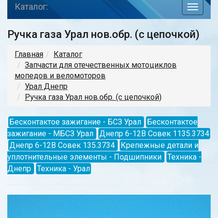
Каталог:
toggle
navigat
Ручка газа Урал нов.обр. (с цепочкой)
Главная
Каталог
Запчасти для отечественных мотоциклов
мопедов и веломоторов
Урал Днепр
Ручка газа Урал нов.обр. (с цепочкой)
Бесконтактое зажигание - БСЗ Урал
Бесконтактое
зажигание - МБСЗ Урал
Днепр 6-12В Совек 1135.3734
Днепр 6-12В Совек 135.3734
Крепежные детали и
уплотнительные элементы - Подшипники
Техника -
Днепр
Техника - Урал