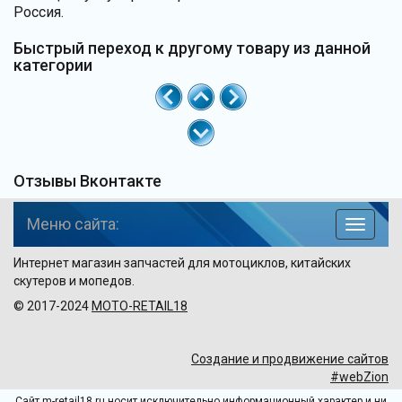
Россия.
Быстрый переход к другому товару из данной
категории
Отзывы Вконтакте
Меню сайта:
навига
по
Интернет магазин запчастей для мотоциклов, китайских
сайту
скутеров и мопедов.
© 2017-2024
MOTO-RETAIL18
Создание и продвижение сайтов
#webZion
Сайт m-retail18.ru носит исключительно информационный характер и ни