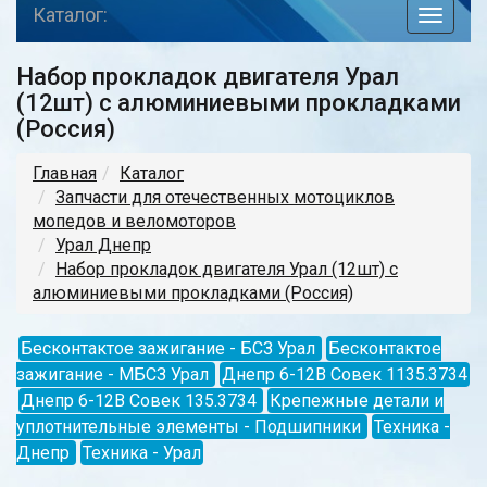
Каталог:
toggle
navigat
Набор прокладок двигателя Урал
(12шт) с алюминиевыми прокладками
(Россия)
Главная
Каталог
Запчасти для отечественных мотоциклов
мопедов и веломоторов
Урал Днепр
Набор прокладок двигателя Урал (12шт) с
алюминиевыми прокладками (Россия)
Бесконтактое зажигание - БСЗ Урал
Бесконтактое
зажигание - МБСЗ Урал
Днепр 6-12В Совек 1135.3734
Днепр 6-12В Совек 135.3734
Крепежные детали и
уплотнительные элементы - Подшипники
Техника -
Днепр
Техника - Урал