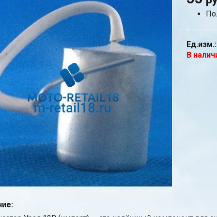
По
Ед.изм.:
В налич
ие: