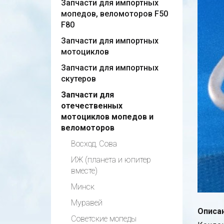
Запчасти для импортных
мопедов, веломоторов F50
F80
Запчасти для импортных
мотоциклов
Запчасти для импортных
скутеров
Запчасти для
отечественных
мотоциклов мопедов и
веломоторов
Восход, Сова
ИЖ (планета и юпитер
вместе)
Минск
Муравей
Описан
Советские мопеды