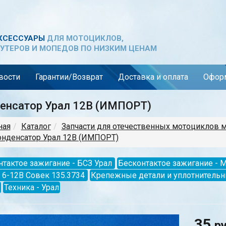
КСЕССУАРЫ
ДЛЯ МОТОЦИКЛОВ,
УТЕРОВ И МОПЕДОВ ПО НИЗКИМ ЦЕНАМ
вости
Гарантии/Возврат
Доставка и оплата
Оформ
енсатор Урал 12В (ИМПОРТ)
ная
Каталог
Запчасти для отечественных мотоциклов 
нденсатор Урал 12В (ИМПОРТ)
тактое зажигание - БСЗ Урал
Бесконтактое зажигание - 
 6-12В Совек 135.3734
Крепежные детали и уплотнитель
Техника - Урал
35
р