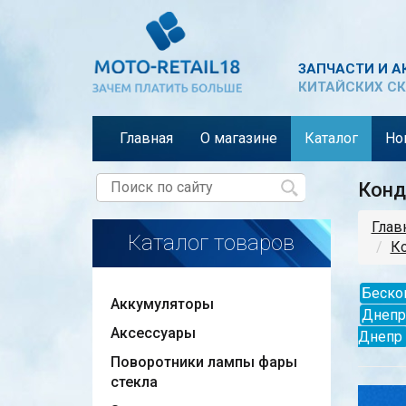
ЗАПЧАСТИ И А
КИТАЙСКИХ СК
Главная
О магазине
Каталог
Но
Конд
Глав
Каталог товаров
Ко
Бескон
Аккумуляторы
Днепр
Аксессуары
Днепр
Поворотники лампы фары
стекла