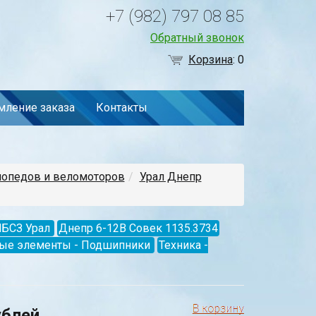
+7 (982) 797 08 85
Обратный звонок
Корзина
:
0
ление заказа
Контакты
мопедов и веломоторов
Урал Днепр
МБСЗ Урал
Днепр 6-12В Совек 1135.3734
ные элементы - Подшипники
Техника -
ублей