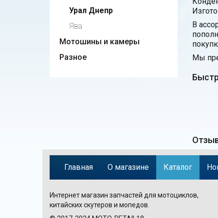
Конден
Урал Днепр
Изгото
В ассо
Ява
пополн
Мотошины и камеры
покупк
Разное
Мы пре
Быстр
Отзыв
Главная
О магазине
Каталог
Но
Интернет магазин запчастей для мотоциклов,
китайских скутеров и мопедов.